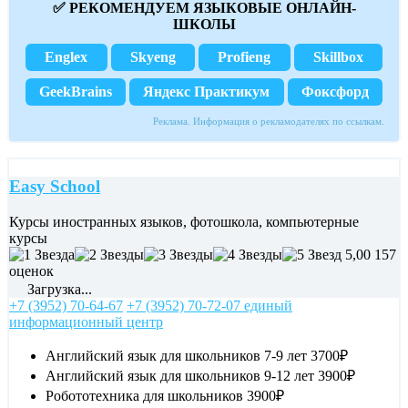
✅ РЕКОМЕНДУЕМ ЯЗЫКОВЫЕ ОНЛАЙН-
ШКОЛЫ
Englex
Skyeng
Profieng
Skillbox
GeekBrains
Яндекс Практикум
Фоксфорд
Реклама. Информация о рекламодателях по ссылкам.
Easy School
Курсы иностранных языков, фотошкола, компьютерные
курсы
5,00
157
оценок
Загрузка...
+7 (3952) 70-64-67
+7 (3952) 70-72-07 единый
информационный центр
Английский язык для школьников 7-9 лет
3700₽
Английский язык для школьников 9-12 лет
3900₽
Робототехника для школьников
3900₽