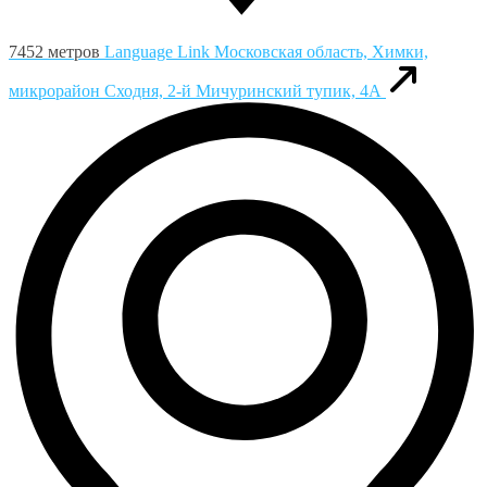
7452 метров
Language Link
Московская область, Химки,
микрорайон Сходня, 2-й Мичуринский тупик, 4А