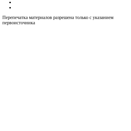
Все курсы иностранных языков в России
Контакты
Перепечатка материалов разрешена только с указанием
первоисточника
Политика конфиденциальности