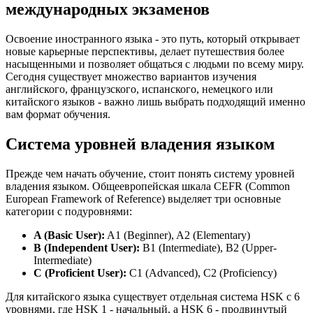
международных экзаменов
Освоение иностранного языка - это путь, который открывает
новые карьерные перспективы, делает путешествия более
насыщенными и позволяет общаться с людьми по всему миру.
Сегодня существует множество вариантов изучения
английского, французского, испанского, немецкого или
китайского языков - важно лишь выбрать подходящий именно
вам формат обучения.
Система уровней владения языком
Прежде чем начать обучение, стоит понять систему уровней
владения языком. Общеевропейская шкала CEFR (Common
European Framework of Reference) выделяет три основные
категории с подуровнями:
A (Basic User):
A1 (Beginner), A2 (Elementary)
B (Independent User):
B1 (Intermediate), B2 (Upper-
Intermediate)
C (Proficient User):
C1 (Advanced), C2 (Proficiency)
Для китайского языка существует отдельная система HSK с 6
уровнями, где HSK 1 - начальный, а HSK 6 - продвинутый