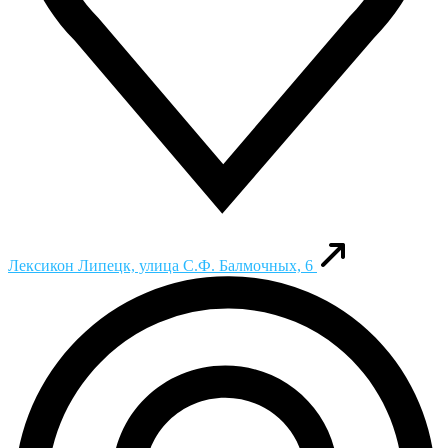
Лексикон
Липецк, улица С.Ф. Балмочных, 6