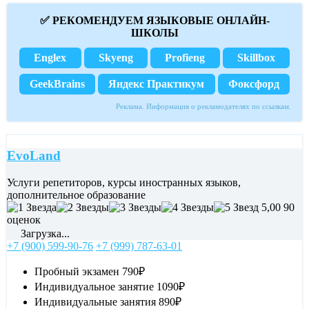
✅ РЕКОМЕНДУЕМ ЯЗЫКОВЫЕ ОНЛАЙН-
ШКОЛЫ
Englex
Skyeng
Profieng
Skillbox
GeekBrains
Яндекс Практикум
Фоксфорд
Реклама. Информация о рекламодателях по ссылкам.
EvoLand
Услуги репетиторов, курсы иностранных языков,
дополнительное образование
5,00
90
оценок
Загрузка...
+7 (900) 599-90-76
+7 (999) 787-63-01
Пробный экзамен
790₽
Индивидуальное занятие
1090₽
Индивидуальные занятия
890₽