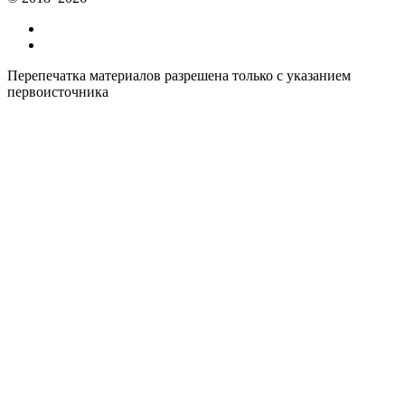
Все курсы иностранных языков в России
Контакты
Перепечатка материалов разрешена только с указанием
первоисточника
Политика конфиденциальности