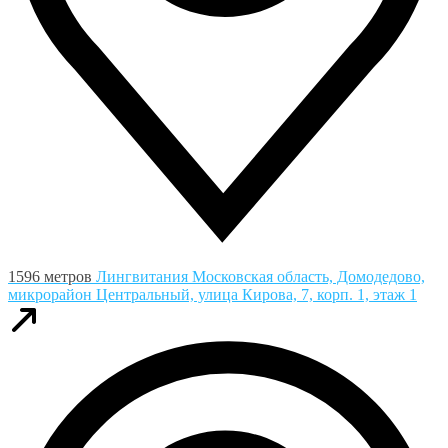
1596 метров
Лингвитания
Московская область, Домодедово,
микрорайон Центральный, улица Кирова, 7, корп. 1, этаж 1