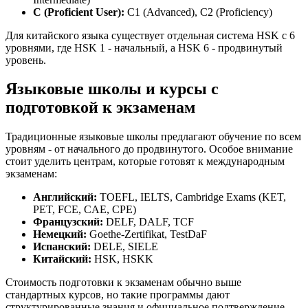
C (Proficient User):
C1 (Advanced), C2 (Proficiency)
Для китайского языка существует отдельная система HSK с 6
уровнями, где HSK 1 - начальный, а HSK 6 - продвинутый
уровень.
Языковые школы и курсы с
подготовкой к экзаменам
Традиционные языковые школы предлагают обучение по всем
уровням - от начального до продвинутого. Особое внимание
стоит уделить центрам, которые готовят к международным
экзаменам:
Английский:
TOEFL, IELTS, Cambridge Exams (KET,
PET, FCE, CAE, CPE)
Французский:
DELF, DALF, TCF
Немецкий:
Goethe-Zertifikat, TestDaF
Испанский:
DELE, SIELE
Китайский:
HSK, HSKK
Стоимость подготовки к экзаменам обычно выше
стандартных курсов, но такие программы дают
структурированные знания и официальное подтверждение